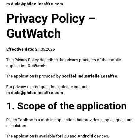
m.duda@phileo.lesaffre.com
Privacy Policy –
GutWatch
Effective date:
21.06.2026
This Privacy Policy describes the privacy practices of the mobile
application
GutWatch
.
The application is provided by
Société Industrielle Lesaffre
.
For privacy-related questions, please contact:
m.duda@phileo.lesaffre.com
.
1. Scope of the application
Phileo Toolbox is a mobile application that provides simple agricultural
calculators.
The application is available for
iOS
and
Android
devices.